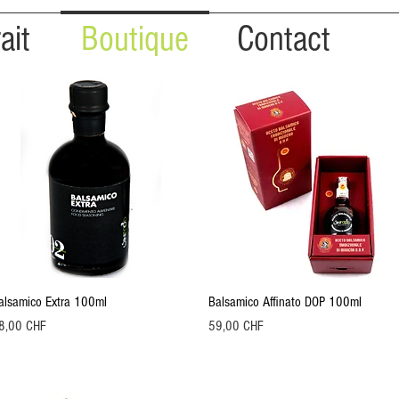
ait
Boutique
Contact
Aperçu rapide
Aperçu rapide
alsamico Extra 100ml
Balsamico Affinato DOP 100ml
ix
Prix
8,00 CHF
59,00 CHF