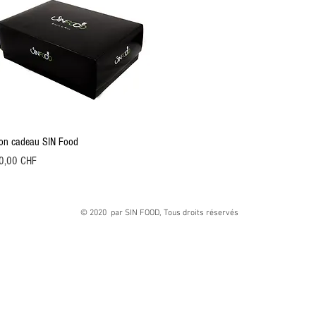
Aperçu rapide
on cadeau SIN Food
ix
0,00 CHF
© 2020 par SIN FOOD, Tous droits réservés