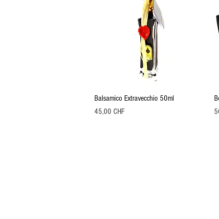
Aperçu rapide
Balsamico Extravecchio 50ml
B
Prix
Pr
45,00 CHF
5