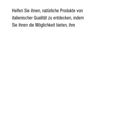
Helfen Sie ihnen, natürliche Produkte von
italienischer Qualität zu entdecken, indem
Sie ihnen die Möglichkeit bieten, ihre
Auswahl an Delikatessen im SIN Food
Shop zu bestellen. Bitte geben Sie den
Namen und die Adresse der Person an,
die den Gutschein erhalten hat.